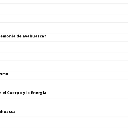
remonia de ayahuasca?
ismo
 el Cuerpo y la Energía
ahuasca