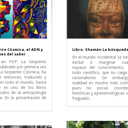
nte Cósmica, el ADN y
Libro: Shamán La búsqued
nes del saber
En el mundo occidental se ti
 en PDF: La Serpiente
excluir o marginar cual
ublicado por primera vez
espacio del conocimiento, 
La Serpiente Cósmica, ha
todo científico, que no caiga
e entonces, traducido y
racionalismo. Sin embarg
 en todo el mundo, hasta
realidad es mucho más comp
se en uno de los libros
pues no pocas coorden
idos de la antropología
históricas y epistemológicas 
a. En la presentación de
fraguado...