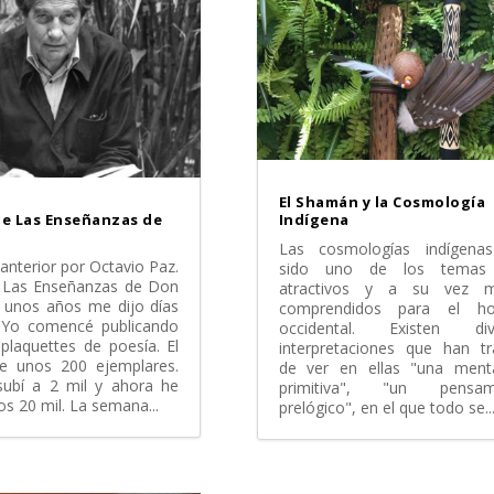
El Shamán y la Cosmología
de Las Enseñanzas de
Indígena
Las cosmologías indígena
anterior por Octavio Paz.
sido uno de los temas
 Las Enseñanzas de Don
atractivos y a su vez 
 unos años me dijo días
comprendidos para el h
"Yo comencé publicando
occidental. Existen div
plaquettes de poesía. El
interpretaciones que han tr
de unos 200 ejemplares.
de ver en ellas "una menta
ubí a 2 mil y ahora he
primitiva", "un pensam
los 20 mil. La semana...
prelógico", en el que todo se..