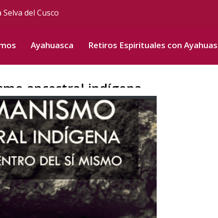
a Selva del Cusco
omos
Ayahuasca
Retiros Espirituales con Ayahua
smo ancestral indígena