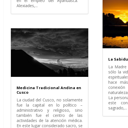
en el empleo del Ayahuasca.
Alexiades,...
La Sabidu
La Madre 
sólo la vi
espiritual
hace más
conexió
Medicina Tradicional Andina en
Cusco
naturaleza
La persona
La ciudad del Cusco, no solamente
este con
fue la capital en lo político –
sagrado,...
administrativo y religioso, sino
también fue el centro de las
actividades de la atención médica.
En este lugar considerado sacro, se