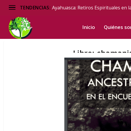
Ayahuasca: Retiros Espirituales en l
TENDENCIAS:
Inicio
Quiénes s
Libro: chamani