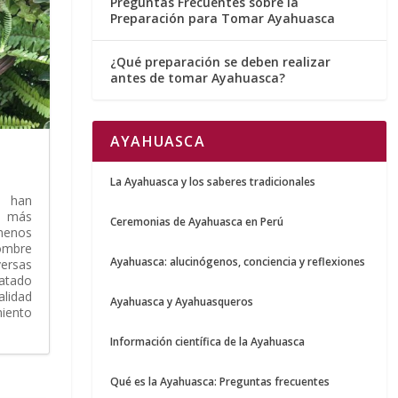
Preguntas Frecuentes sobre la
Preparación para Tomar Ayahuasca
¿Qué preparación se deben realizar
antes de tomar Ayahuasca?
AYAHUASCA
La Ayahuasca y los saberes tradicionales
s han
 más
Ceremonias de Ayahuasca en Perú
menos
ombre
Ayahuasca: alucinógenos, conciencia y reflexiones
ersas
atado
lidad
Ayahuasca y Ayahuasqueros
iento
.
Información científica de la Ayahuasca
Qué es la Ayahuasca: Preguntas frecuentes