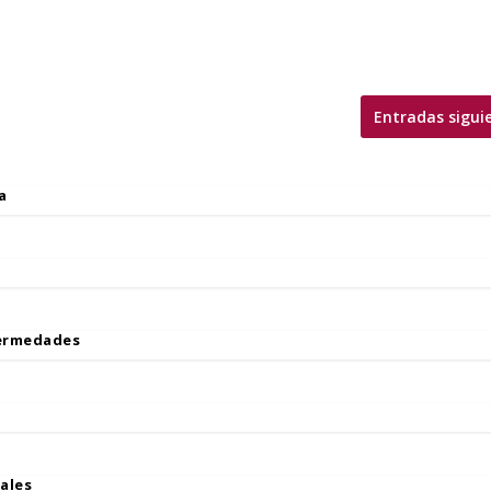
Entradas sigui
a
fermedades
ales