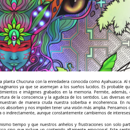
 la planta Chucruna con la enredadera conocida como
Ayahuasca
. Al
aginarios ya que se asemejan a los sueños lucidos. Es probable qu
ntimientos e imágenes grabados en la memoria. Permite, además, q
rtura de la consciencia y la agudeza de los sentidos. Las diversas e
muestran de manera cruda nuestra soberbia e incoherencia. En nu
 nos absorben y nos impiden tener una visión más amplia. Pensamos 
cta o indirectamente, aunque constantemente cambiemos de intereses
ismo tiempo y que nuestros anhelos y frustraciones son solo part
ísico sino que incluye un contenido altamente emocional. Este sent