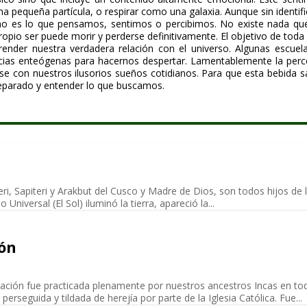
a pequeña partícula, o respirar como una galaxia. Aunque sin identif
o es lo que pensamos, sentimos o percibimos. No existe nada que
opio ser puede morir y perderse definitivamente. El objetivo de tod
ender nuestra verdadera relación con el universo. Algunas escue
ancias enteógenas para hacernos despertar. Lamentablemente la per
se con nuestros ilusorios sueños cotidianos. Para que esta bebida 
reparado y entender lo que buscamos.
ri, Sapiteri y Arakbut del Cusco y Madre de Dios, son todos hijos de 
Universal (El Sol) iluminó la tierra, apareció la...
ón
ión fue practicada plenamente por nuestros ancestros Incas en tod
erseguida y tildada de herejía por parte de la Iglesia Católica. Fue...