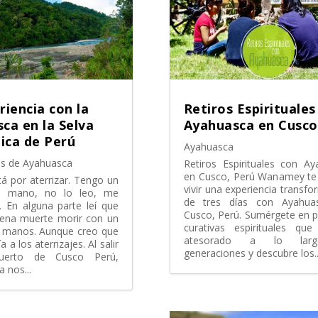
riencia con la
Retiros Espirituales
ca en la Selva
Ayahuasca en Cusco
ica de Perú
Ayahuasca
s de Ayahuasca
Retiros Espirituales con A
en Cusco, Perú Wanamey te 
tá por aterrizar. Tengo un
vivir una experiencia transf
la mano, no lo leo, me
de tres días con Ayahua
l. En alguna parte leí que
Cusco, Perú. Sumérgete en p
ena muerte morir con un
curativas espirituales qu
as manos. Aunque creo que
atesorado a lo lar
a a los aterrizajes. Al salir
generaciones y descubre los..
puerto de Cusco Perú,
a nos...