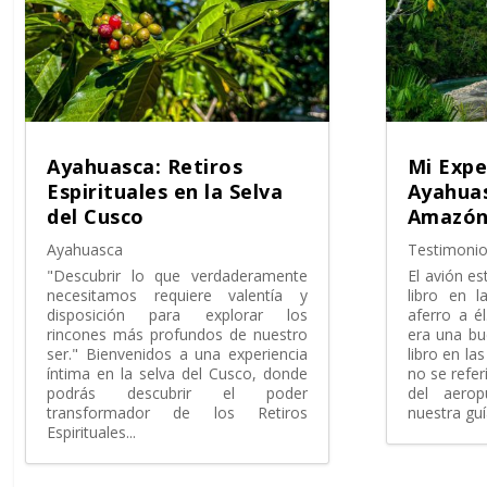
Ayahuasca: Retiros
Mi Expe
Espirituales en la Selva
Ayahuas
del Cusco
Amazón
Ayahuasca
Testimonio
"Descubrir lo que verdaderamente
El avión es
necesitamos requiere valentía y
libro en 
disposición para explorar los
aferro a é
rincones más profundos de nuestro
era una bu
ser." Bienvenidos a una experiencia
libro en l
íntima en la selva del Cusco, donde
no se referí
podrás descubrir el poder
del aero
transformador de los Retiros
nuestra guí
Espirituales...