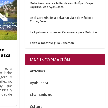
De la Resistencia a la Rendición: Un Épico Viaje
Espiritual con Ayahuasca
En el Corazón de la Selva: Un Viaje de México a
Cusco, Perú
La Ayahuasca: no es un Ceremonia para Disfrutar
Carta al maestro guía – chamán
iro
uasca
MÁS INFORMACIÓN
 retiro
Artículos
no bebe
igera o
flexiva,
Ayahuasca
ay que
tudes y
lidad de
Chamanismo
Cultura