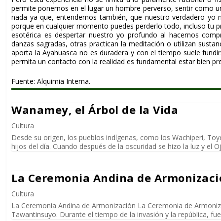
permite ponernos en el lugar un hombre perverso, sentir como un
nada ya que, entendemos también, que nuestro verdadero yo n
porque en cualquier momento puedes perderlo todo, incluso tu pr
esotérica es despertar nuestro yo profundo al hacernos compr
danzas sagradas, otras practican la meditación o utilizan sust
aporta la
Ayahuasca
no es duradera y con el tiempo suele fundir
permita un contacto con la realidad es fundamental estar bien p
Fuente:
Alquimia Interna.
Wanamey, el Árbol de la Vida
Cultura
Desde su origen, los pueblos indígenas, como los Wachiperi, Toye
hijos del día. Cuando después de la oscuridad se hizo la luz y el Ojo 
La Ceremonia Andina de Armonizaci
Cultura
La Ceremonia Andina de Armonización La Ceremonia de Armonizac
Tawantinsuyo. Durante el tiempo de la invasión y la república, fue p