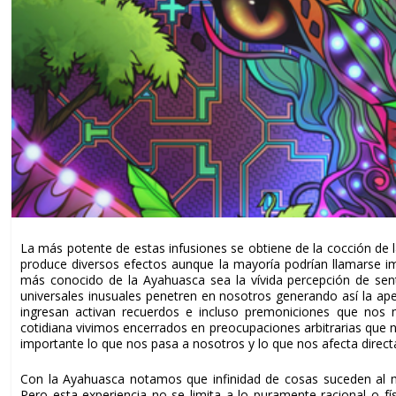
La más potente de estas infusiones se obtiene de la cocción de
produce diversos efectos aunque la mayoría podrían llamarse im
más conocido de la
Ayahuasca
sea la vívida percepción de se
universales inusuales penetren en nosotros generando así la ape
ingresan activan recuerdos e incluso premoniciones que nos 
cotidiana vivimos encerrados en preocupaciones arbitrarias que
importante lo que nos pasa a nosotros y lo que nos afecta dire
Con la
Ayahuasca
notamos que infinidad de cosas suceden al m
Pero esta experiencia no se limita a lo puramente racional o f