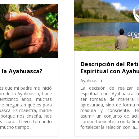
Descripción del Ret
 la Ayahuasca?
Espiritual con Ayah
Ayahuasca
ez que mi padre me inició
La decisión de realizar el
no de la Ayahuasca, hace
espiritual con Ayahuasca 
inticinco años, muchas
ser tomada de manera l
e preguntan qué es para
apresurada, sino de forma re
uasca. Es maestra, madre
madura y consciente. H
 porque nos enseña, nos
asumir un conjunto de acti
s cura. Llevo tomando
comportamientos con la fina
mucho tiempo,...
fortalecer la relación con la...