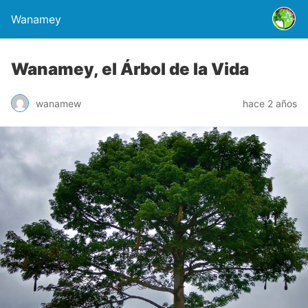
Wanamey
Wanamey, el Árbol de la Vida
wanamew
hace 2 años