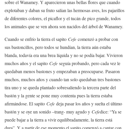
sobre el Wanamey. Y aparecieron unas bellas flores que cuando
explotaban y daban su fruto salían las hermosas aves, los pajarillos
de diferentes colores, el picaflor y el tucán de pico grande, todos
los animales que se ven ahora son nacidos del árbol de Wanamey.
Cuando se enfrío la tierra el sapito
Cefe
comenzó a probar con
sus bastoncillos, pero todos se hundían, la tierra aún estaba
blanda, todavía era una brea líquida y no se podía bajar. Vivieron
muchos años y el sapito
Cefe
seguía probando, pero cada vez le
quedaban menos bastones y empezaban a preocuparse. Pasaron
muchos, muchos años y cuando tan solo quedaban tres bastones
tira uno y se queda plantado sobresaliendo la tercera parte del
bastón y la gente se pone muy contenta pues la tierra estaba
afirmándose. El sapito
Cefe
deja pasar los años y suelta el último
bastón y se oye un sonido –trang- muy agudo y
Cefe
dice: “Ya se
puede bajar a la tierra a vivir equilibradamente, la tierra está
dura”. Y a partir de ese momento el sapito comenzó a cantar con