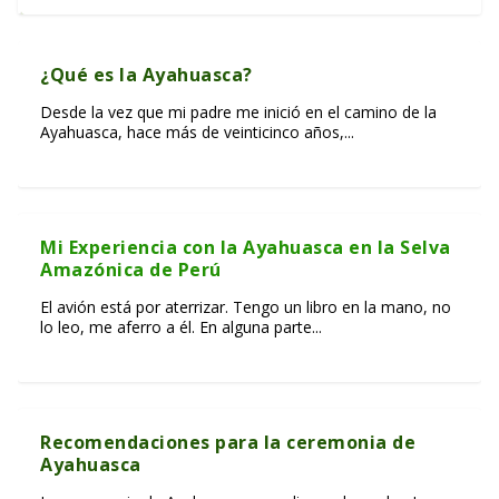
¿Qué es la Ayahuasca?
Desde la vez que mi padre me inició en el camino de la
Ayahuasca, hace más de veinticinco años,...
Mi Experiencia con la Ayahuasca en la Selva
Amazónica de Perú
El avión está por aterrizar. Tengo un libro en la mano, no
Las Reveladoras Lecciones de la Ayahuasca
¿Cómo se utiliza el Ayahuasca?
Retiros Espirituales con Ayahuasca en Cusco
lo leo, me aferro a él. En alguna parte...
Recomendaciones para la ceremonia de
Ayahuasca