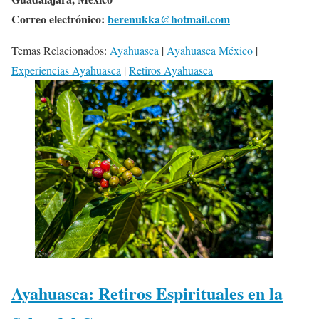
Correo electrónico:
berenukka@hotmail.com
Temas Relacionados:
Ayahuasca
|
Ayahuasca México
|
Experiencias Ayahuasca
|
Retiros Ayahuasca
Ayahuasca: Retiros Espirituales en la