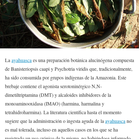
La
ayahuasca
es una preparación botánica alucinógena compuesta
de Banisteriopsis caapi y Psychotria viridis que, tradicionalmente,
ha sido consumida por grupos indígenas de la Amazonia. Este
brebaje contiene el agonista serotoninérgico N,N-
dimetiltriptamina (DMT) y alcaloides inhibidores de la
monoaminooxidasa (IMAO) (harmina, harmalina y
tetrahidroharmina). La literatura científica hasta el momento
sugiere que la administración o ingesta aguda de la
ayahuasca
no
es mal tolerada, incluso en aquellos casos en los que se ha
registrado un uso crónico de la misma, no habiéndose informado