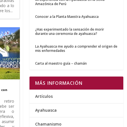
urativas
Amazónica de Perú
ado a lo
 los...
Conocer a la Planta Maestra Ayahuasca
¿Has experimentado la sensación de morir
durante una ceremonia de ayahuasca?
La Ayahuasca me ayudo a comprender el origen de
mis enfermedades
Carta al maestro guía – chamán
MÁS INFORMACIÓN
l con
Artículos
 retiro
bebe ser
Ayahuasca
era o
flexiva,
 asumir
Chamanismo
udes y