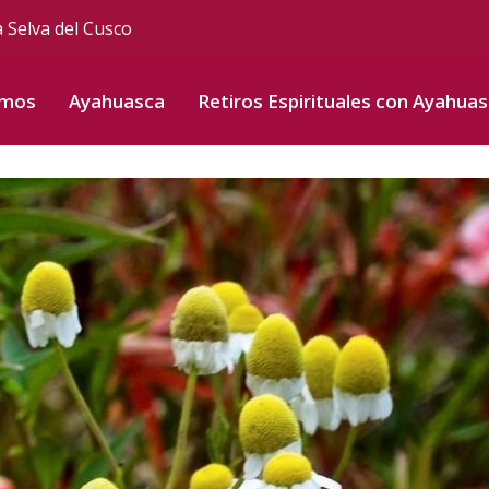
a Selva del Cusco
omos
Ayahuasca
Retiros Espirituales con Ayahua
les en el Mundo Moderno