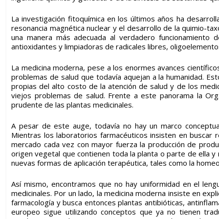
La investigación fitoquímica en los últimos años ha desarroll
resonancia magnética nuclear y el desarrollo de la quimio-ta
una manera más adecuada al verdadero funcionamiento 
antioxidantes y limpiadoras de radicales libres, oligoelement
La medicina moderna, pese a los enormes avances científicos
problemas de salud que todavía aquejan a la humanidad. Esto
propias del alto costo de la atención de salud y de los med
viejos problemas de salud. Frente a este panorama la Orga
prudente de las
plantas medicinales
.
A pesar de este auge, todavía no hay un marco conceptual y
Mientras los laboratorios farmacéuticos insisten en buscar r
mercado cada vez con mayor fuerza la producción de produc
origen vegetal que contienen toda la planta o parte de ella y 
nuevas formas de aplicación terapéutica, tales como la homeopa
Así mismo, encontramos que no hay uniformidad en el lengua
medicinales. Por un lado, la medicina moderna insiste en expli
farmacología y busca entonces plantas antibióticas, antinflama
europeo sigue utilizando conceptos que ya no tienen trad