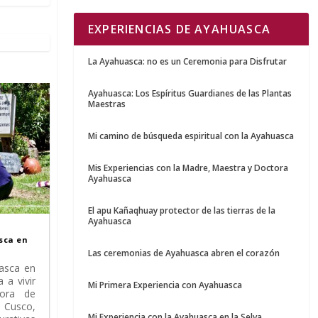
EXPERIENCIAS DE AYAHUASCA
La Ayahuasca: no es un Ceremonia para Disfrutar
Ayahuasca: Los Espíritus Guardianes de las Plantas
Maestras
Mi camino de búsqueda espiritual con la Ayahuasca
Mis Experiencias con la Madre, Maestra y Doctora
Ayahuasca
El apu Kañaqhuay protector de las tierras de la
Ayahuasca
sca en
Las ceremonias de Ayahuasca abren el corazón
uasca en
 a vivir
Mi Primera Experiencia con Ayahuasca
dora de
 Cusco,
Mi Experiencia con la Ayahuasca en la Selva