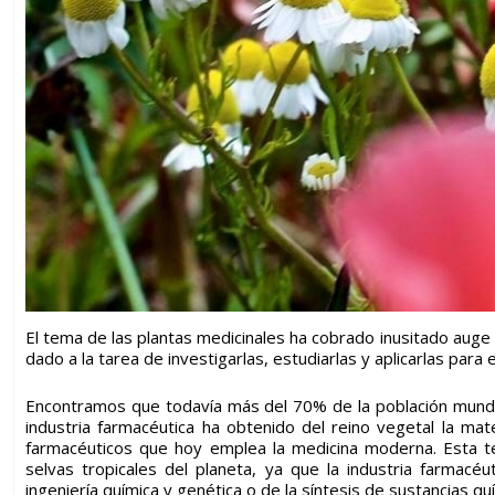
El tema de las
plantas medicinales
ha cobrado inusitado auge e
dado a la tarea de investigarlas, estudiarlas y aplicarlas par
Encontramos que todavía más del 70% de la población mundial
industria farmacéutica ha obtenido del reino vegetal la mat
farmacéuticos que hoy emplea la medicina moderna. Esta t
selvas tropicales del planeta, ya que la industria farmacé
ingeniería química y genética o de la síntesis de sustancias quí