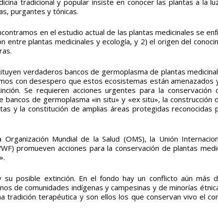
icina tradicional y popular insiste en conocer las plantas a la l
as, purgantes y tónicas.
contramos en el estudio actual de las plantas medicinales se enf
 entre plantas medicinales y ecología, y 2) el origen del conoci
ras.
tituyen verdaderos bancos de germoplasma de plantas medicinal
vemos con desespero que estos ecosistemas están amenazados 
inción. Se requieren acciones urgentes para la conservación 
de bancos de germoplasma «in situ» y «ex situ», la construcción 
ntas y la constitución de amplias áreas protegidas reconocidas 
Organización Mundial de la Salud (OMS), la Unión Internacion
WWF) promueven acciones para la conservación de plantas medic
».
su posible extinción. En el fondo hay un conflicto aún más de
anos de comunidades indígenas y campesinas y de minorías étnic
a tradición terapéutica y son ellos los que conservan vivo el c