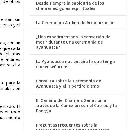
uz de otros
Desde siempre la sabiduría de los
chamanes, guías espirituales
rentan, sin
La Ceremonia Andina de Armonización
miento y el
¿Has experimentado la sensación de
morir durante una ceremonia de
es, con un
ayahuasca?
y que cada
de plantas
de jardines
La Ayahuasca nos enseña lo que tenga
por su alta
que enseñarnos
Consulta sobre la Ceremonia de
al para la
Ayahuasca y el Hipertiroidismo
inales, en
El Camino del Chamán: Sanación a
través de la Conexión con el Cuerpo y la
licado. El
Energía
as en todo
onocimiento
Preguntas Frecuentes sobre la