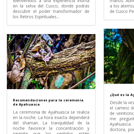
Bienvenidos a una experiencia íntima
manos. Aunq
en la selva del Cusco, donde podrás
a los aterriz
descubrir el poder transformador de
de Cusco Per
los Retiros Espirituales...
¿Qué es la 
Recomendaciones para la ceremonia
Desde la vez
de Ayahuasca
el camino d
La ceremonia de Ayahuasca se realiza
de veintici
en la noche. La hora exacta dependerá
me pregun
del shaman. La tranquilidad de la
Ayahuasca
noche favorece la concentración y
doctora, po
permite que los sentidos estén