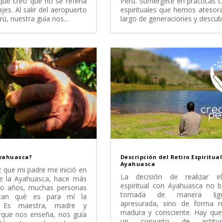
ue creo que no se refería
Perú. Sumérgete en prácticas c
ajes. Al salir del aeropuerto
espirituales que hemos atesor
ú, nuestra guía nos...
largo de generaciones y descubre
Ayahuasca?
Descripción del Retiro Espiritua
Ayahuasca
 que mi padre me inició en
La decisión de realizar el
e la Ayahuasca, hace más
espiritual con Ayahuasca no 
nco años, muchas personas
tomada de manera lig
tan qué es para mí la
apresurada, sino de forma re
. Es maestra, madre y
madura y consciente. Hay que
rque nos enseña, nos guía
un conjunto de actit