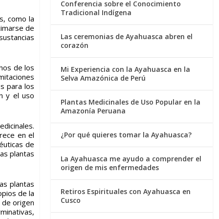
Conferencia sobre el Conocimiento
Tradicional Indígena
os, como la
oximarse de
Las ceremonias de Ayahuasca abren el
sustancias
corazón
hos de los
Mi Experiencia con la Ayahuasca en la
mitaciones
Selva Amazónica de Perú
s para los
n y el uso
Plantas Medicinales de Uso Popular en la
Amazonía Peruana
dicinales.
¿Por qué quieres tomar la Ayahuasca?
arece en el
éuticas de
las plantas
La Ayahuasca me ayudo a comprender el
origen de mis enfermedades
as plantas
Retiros Espirituales con Ayahuasca en
opios de la
Cusco
l de origen
minativas,