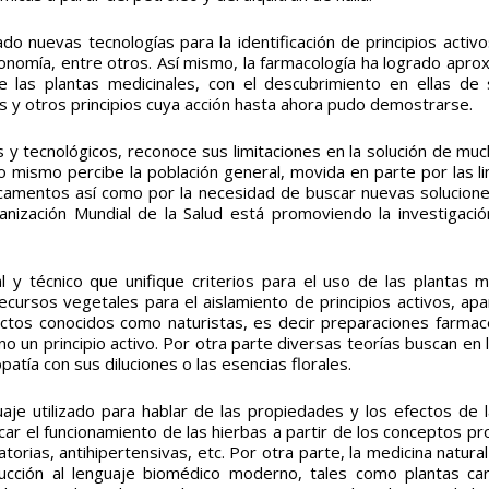
ado nuevas tecnologías para la identificación de principios activ
xonomía, entre otros. Así mismo, la farmacología ha logrado apr
de las
plantas medicinales
, con el descubrimiento en ellas de 
os y otros principios cuya acción hasta ahora pudo demostrarse.
 y tecnológicos, reconoce sus limitaciones en la solución de muc
 mismo percibe la población general, movida en parte por las li
icamentos así como por la necesidad de buscar nuevas solucione
nización Mundial de la Salud está promoviendo la investigació
 técnico que unifique criterios para el uso de las plantas me
ecursos vegetales para el aislamiento de principios activos, ap
tos conocidos como naturistas, es decir preparaciones farmac
no un principio activo. Por otra parte diversas teorías buscan en 
tía con sus diluciones o las esencias florales.
je utilizado para hablar de las propiedades y los efectos de l
car el funcionamiento de las hierbas a partir de los conceptos pr
torias, antihipertensivas, etc. Por otra parte, la medicina natura
ucción al lenguaje biomédico moderno, tales como plantas car