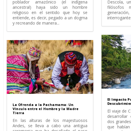
poblador amazónico (el indígena
Descola, u
ancestral) haya sido un hombre
filósofos
religioso en el sentido que hoy se
generaci
entiende, es decir, pegado a un dogma
interrogante
y recreando de manera...
El Impacto P
Descubrimie
La Ofrenda a la Pachamama: Un
Vínculo entre el Hombre y la Madre
El viaje de 
Tierra
desarrollar
En las alturas de los majestuosos
dos grandes
Andes, se lleva a cabo una antigua
que habían
ceremonia que ha desafiado el paso