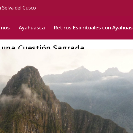
a Selva del Cusco
omos
Ayahuasca
Retiros Espirituales con Ayahua
 una Cuestión Sagrada