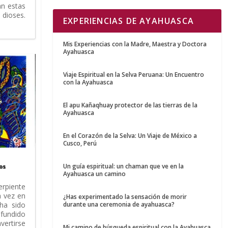
n estas
dioses.
EXPERIENCIAS DE AYAHUASCA
Mis Experiencias con la Madre, Maestra y Doctora
Ayahuasca
Viaje Espiritual en la Selva Peruana: Un Encuentro
con la Ayahuasca
El apu Kañaqhuay protector de las tierras de la
Ayahuasca
En el Corazón de la Selva: Un Viaje de México a
Cusco, Perú
Un guía espiritual: un chaman que ve en la
os
Ayahuasca un camino
piente
a vez en
¿Has experimentado la sensación de morir
durante una ceremonia de ayahuasca?
ha sido
ifundido
ertirse
Mi camino de búsqueda espiritual con la Ayahuasca