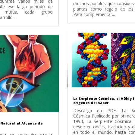
durante varios miles de
muchos pueblos que considera
nte ese largo período de
plantas como regalo de los 
cia mutua, cada grupo
Para complementar...
rolló...
La Serpiente Cósmica, el ADN y l
orígenes del saber
Descarga en PDF: La Ser
Cósmica Publicado por primer
1994, La Serpiente Cósmica, 
Natural al Alcance de
desde entonces, traducido y d
en todo el mundo, hasta conv