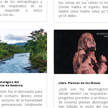
no de los antropólogos y
tus selvas en tus selvas tu 
 más respetados de su
Donde habita el espíritu divi
ón, responde a estos
Madre selva madre selva yo t
s con un...
yo te alabo...
atológico del
Libro: Plantas de los Dioses
nto de América
¿Qué son los alucinógeno
Colón fue el detonante para
dónde vienen? Las respuestas
 el contacto directo entre
preguntas preceden a un léxic
 sectores de la humanidad
de noventa plantas alucinóge
 permanecido totalmente
han influido la visión del m