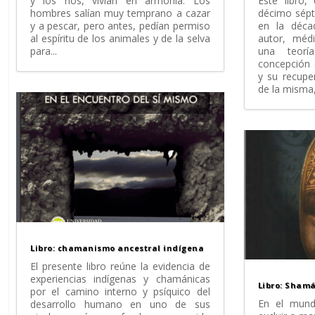
Este libro,
y los ríos, vivían en armonía. Los
décimo sépti
hombres salían muy temprano a cazar
en la déca
y a pescar, pero antes, pedían permiso
autor, méd
al espíritu de los animales y de la selva
una teorí
para...
concepción 
y su recupe
de la misma, 
Libro: chamanismo ancestral indígena
El presente libro reúne la evidencia de
experiencias indígenas y chamánicas
Libro: Sham
por el camino interno y psíquico del
En el mund
desarrollo humano en uno de sus