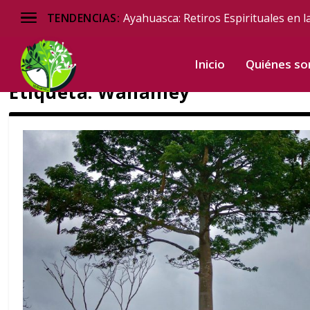
Ayahuasca: Retiros Espirituales en l
TENDENCIAS:
Inicio
Quiénes s
Etiqueta:
Wanamey