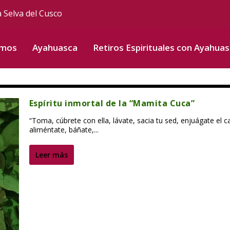
a Selva del Cusco
omos
Ayahuasca
Retiros Espirituales con Ayahua
Espíritu inmortal de la “Mamita Cuca”
“Toma, cúbrete con ella, lávate, sacia tu sed, enjuágate el ca
aliméntate, báñate,...
Leer más