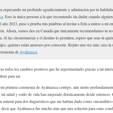
ta expresando mi profundo agradecimiento y admiración por tu habilid
ca
. Eres la única persona a la que recomiendo sin dudar cuando alguien
 año 2023, puse a prueba mis palabras al invitar a Erin a unirse a mí en
ción. Ahora, somos dos en Canadá que únicamente recomendamos tu no
. Si las circunstancias y el destino lo permiten, espero que seas tú quie
ijos, quienes están ansiosos por conocerte. Repito una vez más: eres la
 ceremonia de
Ayahuasca
.
bras todos los cambios positivos que he experimentado gracias a mi inte
brió para mí.
 mi primera ceremonia de Ayahuasca contigo, aún siento profundamente
, mi salud y estilo de vida han mejorado drásticamente desde entonces.
n natural para dos diagnósticos que me habían dado como «incurables»: 
o decir que Ayahuasca fue mucho más que una solución para estas cond