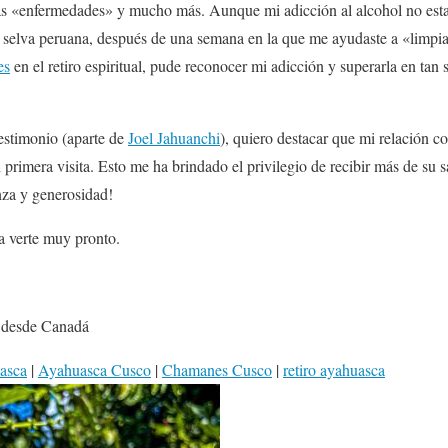
as «enfermedades» y mucho más. Aunque mi adicción al alcohol no esta
a selva peruana, después de una semana en la que me ayudaste a «limpi
es
en el retiro espiritual, pude reconocer mi adicción y superarla en tan
testimonio (aparte de
Joel Jahuanchi
), quiero destacar que mi relación c
primera visita. Esto me ha brindado el privilegio de recibir más de su s
anza y generosidad!
a verte muy pronto.
n desde Canadá
asca
|
Ayahuasca Cusco
|
Chamanes Cusco
|
retiro ayahuasca