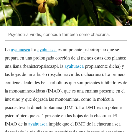
Psychotria viridis, conocida también como chacruna.
La
ayahuasca
La
ayahuasca
es un potente psicotrópico que se
prepara en una prolongada cocción de al menos estas dos plantas:
una liana (banisteropsiscaapi, la
ayahuasca
propiamente dicha) y
las hojas de un arbusto (psychotriaviridis o chacruna). La primera
contiene alcaloides betacarbolinos que son potentes inhibidores de
la monoaminooxidasa (IMAO), que es una enzima presente en el
intestino y que degrada las monoaminas, como la molécula
psicoactiva la dimetiltriptamina (DMT). La DMT es un potente
psicotrópico que está presente en las hojas de la chacruna. El
IMAO de la
ayahuasca
impide que el DMT de la chacruna sea
degradado la via digestiva, permitiendo que ingrese al organismo.