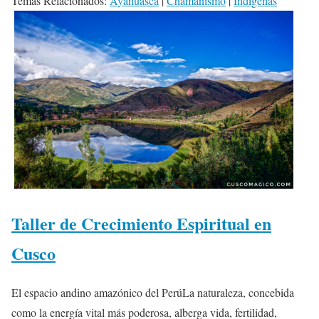
Temas Relacionados:
Ayahuasca
|
Chamanismo
|
Indígenas
Taller de Crecimiento Espiritual en
Cusco
El espacio andino amazónico del PerúLa naturaleza, concebida
como la energía vital más poderosa, alberga vida, fertilidad,